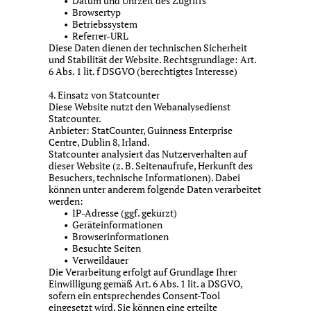
Datum und Uhrzeit des Zugriffs
Browsertyp
Betriebssystem
Referrer-URL
Diese Daten dienen der technischen Sicherheit
und Stabilität der Website. Rechtsgrundlage: Art.
6 Abs. 1 lit. f DSGVO (berechtigtes Interesse)
4. Einsatz von Statcounter
Diese Website nutzt den Webanalysedienst
Statcounter.
Anbieter: StatCounter, Guinness Enterprise
Centre, Dublin 8, Irland.
Statcounter analysiert das Nutzerverhalten auf
dieser Website (z. B. Seitenaufrufe, Herkunft des
Besuchers, technische Informationen). Dabei
können unter anderem folgende Daten verarbeitet
werden:
IP-Adresse (ggf. gekürzt)
Geräteinformationen
Browserinformationen
Besuchte Seiten
Verweildauer
Die Verarbeitung erfolgt auf Grundlage Ihrer
Einwilligung gemäß Art. 6 Abs. 1 lit. a DSGVO,
sofern ein entsprechendes Consent-Tool
eingesetzt wird. Sie können eine erteilte