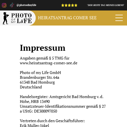
@photoofmylife
"DER BESTE TAG MEINES LEBENS"
HEIRATSANTRAG
COMER SEE
Impressum
Angaben gemäß § 5 TMG für
www.heiratsantrag-comer-see.de
Photo of my Life GmbH
Brandenburger Str. 64a
61348 Bad Homburg
Deutschland
Handelsregister: Amtsgericht Bad Homburg v. d.
Höhe, HRB 13490
Umsatzsteuer-Identifikationsnummer gemäß § 27
a UStG: DE300097050
Vertreten durch den Geschäftsführer:
Erik Müller-Jökel